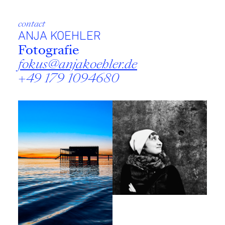
contact
ANJA KOEHLER
Fotografie
fokus@anjakoehler.de
+49 179 1094680