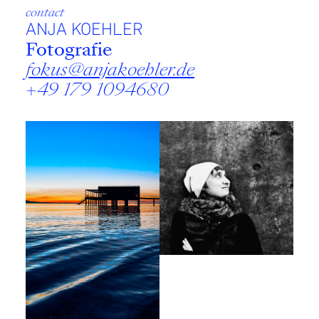
contact
ANJA KOEHLER
Fotografie
fokus@anjakoehler.de
+49 179 1094680