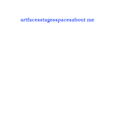
art
faces
stages
spaces
about me