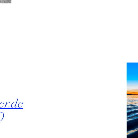
r.de
0