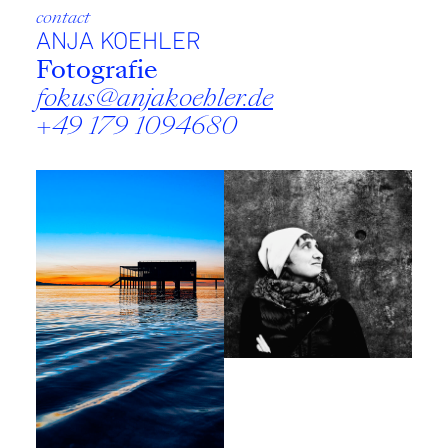
contact
ANJA KOEHLER
Fotografie
fokus@anjakoehler.de
+49 179 1094680