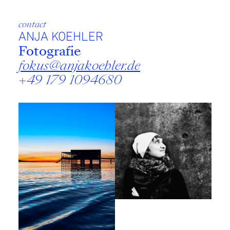
contact
ANJA KOEHLER
Fotografie
fokus@anjakoehler.de
+49 179 1094680