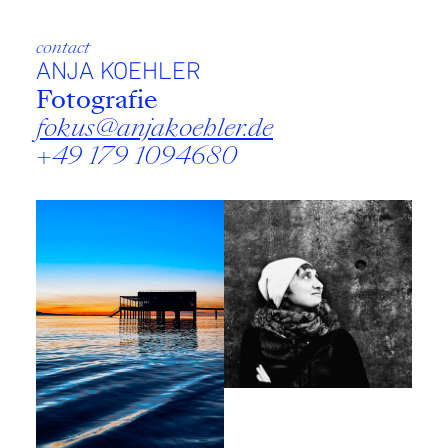
contact
ANJA KOEHLER
Fotografie
fokus@anjakoehler.de
+49 179 1094680