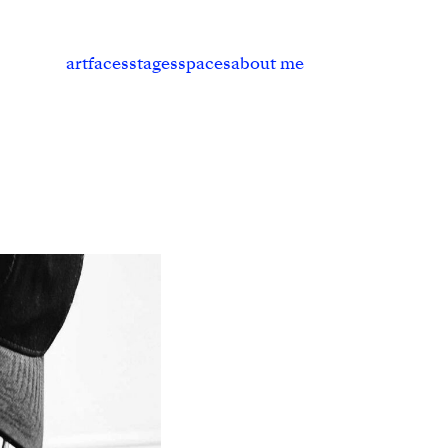
art
faces
stages
spaces
about me