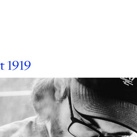
ck 'n white.
t 1919